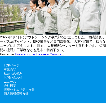
2022年1月1日にアウトソーシング事業部を設立しました。 物流請負サ
ービス及びイベント、BPO業務など専門部署化。 人材×実績で、様々な
ニーズにお応えします。 現在、大規模ECセンターを運営中です。 短期
間の流通加工業務なども是非ご相談下さい。
on
Posted in
Uncategorized
Leave a Comment
ア
ウ
TOPページ
ト
事業内容
ソ
私たちの強み
ー
お問い合わせ
シ
ニュース
ン
会社概要
グ
情報セキュリティ方針
事
個人情報保護方針
業
部
設