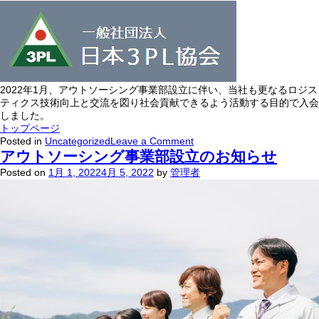
ジ
ス
テ
ィ
ク
ス
シ
2022年1月、アウトソーシング事業部設立に伴い、当社も更なるロジス
ス
ティクス技術向上と交流を図り社会貢献できるよう活動する目的で入会
テ
しました。
ム
トップページ
協
on
Posted in
Uncategorized
Leave a Comment
日
会
アウトソーシング事業部設立のお知らせ
本
へ
Posted on
1月 1, 2022
4月 5, 2022
by
管理者
3PL
加
協
入
会
致
へ
し
加
ま
入
し
致
た。
し
ま
し
た。