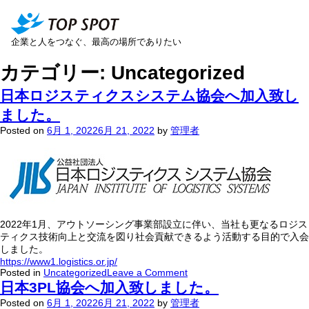
企業と人をつなぐ、最高の場所でありたい
カテゴリー:
Uncategorized
日本ロジスティクスシステム協会へ加入致し
ました。
Posted on
6月 1, 2022
6月 21, 2022
by
管理者
2022年1月、アウトソーシング事業部設立に伴い、当社も更なるロジス
ティクス技術向上と交流を図り社会貢献できるよう活動する目的で入会
しました。
https://www1.logistics.or.jp/
on
Posted in
Uncategorized
Leave a Comment
日
日本3PL協会へ加入致しました。
本
Posted on
6月 1, 2022
6月 21, 2022
by
管理者
ロ